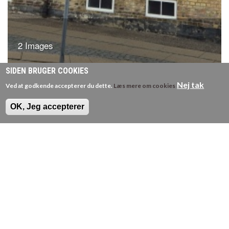
2 Images
VIEW GALLERY
SIDEN BRUGER COOKIES
Nej tak
Ved at godkende accepterer du dette.
Læs mere om cookies
Udskiftning af vinduer i AB Annabo, Nakskovvej 1 - 11 mfl
2500 Valby
OK, Jeg accepterer
Se venligst mere i vores
Profilmagasin
Sjællands Vindues- & Dørcenter - Unionsvej 6, 4600
Køge
Tlf: 5665 7330
Email: svd@svd.dk