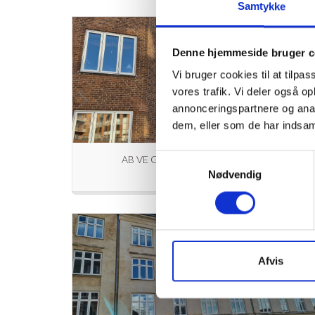
Samtykke
Denne hjemmeside bruger c
Vi bruger cookies til at tilpas
vores trafik. Vi deler også 
annonceringspartnere og anal
dem, eller som de har indsaml
Samtykkevalg
AB VE GAMBORGSVEJ 2-14 (2024)
Nødvendig
Læs mere
Afvis