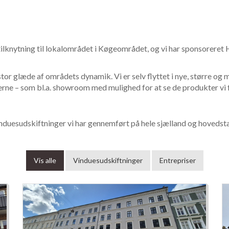
 tilknytning til lokalområdet i Køgeområdet, og vi har sponsorere
r stor glæde af områdets dynamik. Vi er selv flyttet i nye, større og 
ne – som bl.a. showroom med mulighed for at se de produkter vi 
induesudskiftninger vi har gennemført på hele sjælland og hoved
Vis alle
Vinduesudskiftninger
Entrepriser