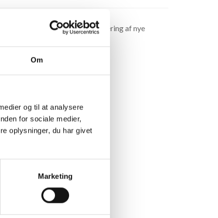
ing gade og gårdside samt etablering af nye
d i København Ø
Om
 medier og til at analysere
nden for sociale medier,
e oplysninger, du har givet
Marketing